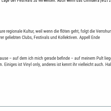
 Lage der Festivals zu verweisen. Auch wenn das Chimaera jetzt zw
e regionale Kultur, weil wenn die flöten geht, folgt die Verroh
r geliebten Clubs, Festivals und Kollektiven. Appell Ende
use – auf dem ich mich gerade befinde – auf meinem Pult lieg
 Einiges ist Vinyl only, anderes ist kennt ihr vielleicht auch. H