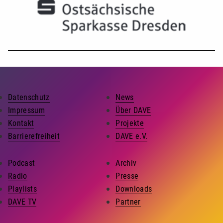
Datenschutz
News
Impressum
Über DAVE
Kontakt
Projekte
Barrierefreiheit
DAVE e.V.
Podcast
Archiv
Radio
Presse
Playlists
Downloads
DAVE TV
Partner