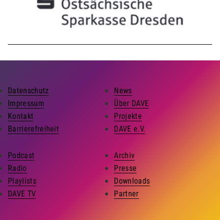
Datenschutz
News
Impressum
Über DAVE
Kontakt
Projekte
Barrierefreiheit
DAVE e.V.
Podcast
Archiv
Radio
Presse
Playlists
Downloads
DAVE TV
Partner