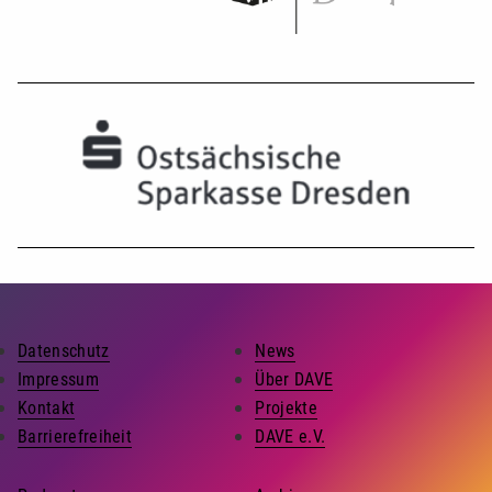
Datenschutz
News
Impressum
Über DAVE
Kontakt
Projekte
Barrierefreiheit
DAVE e.V.