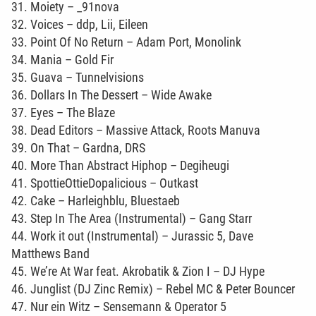
31. Moiety – _91nova
32. Voices – ddp, Lii, Eileen
33. Point Of No Return – Adam Port, Monolink
34. Mania – Gold Fir
35. Guava – Tunnelvisions
36. Dollars In The Dessert – Wide Awake
37. Eyes – The Blaze
38. Dead Editors – Massive Attack, Roots Manuva
39. On That – Gardna, DRS
40. More Than Abstract Hiphop – Degiheugi
41. SpottieOttieDopalicious – Outkast
42. Cake – Harleighblu, Bluestaeb
43. Step In The Area (Instrumental) – Gang Starr
44. Work it out (Instrumental) – Jurassic 5, Dave
Matthews Band
45. We’re At War feat. Akrobatik & Zion I – DJ Hype
46. Junglist (DJ Zinc Remix) – Rebel MC & Peter Bouncer
47. Nur ein Witz – Sensemann & Operator 5