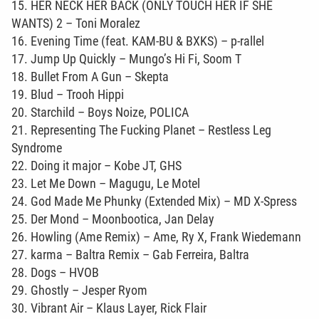
15. HER NECK HER BACK (ONLY TOUCH HER IF SHE
WANTS) 2 – Toni Moralez
16. Evening Time (feat. KAM-BU & BXKS) – p-rallel
17. Jump Up Quickly – Mungo’s Hi Fi, Soom T
18. Bullet From A Gun – Skepta
19. Blud – Trooh Hippi
20. Starchild – Boys Noize, POLICA
21. Representing The Fucking Planet – Restless Leg
Syndrome
22. Doing it major – Kobe JT, GHS
23. Let Me Down – Magugu, Le Motel
24. God Made Me Phunky (Extended Mix) – MD X-Spress
25. Der Mond – Moonbootica, Jan Delay
26. Howling (Ame Remix) – Ame, Ry X, Frank Wiedemann
27. karma – Baltra Remix – Gab Ferreira, Baltra
28. Dogs – HVOB
29. Ghostly – Jesper Ryom
30. Vibrant Air – Klaus Layer, Rick Flair