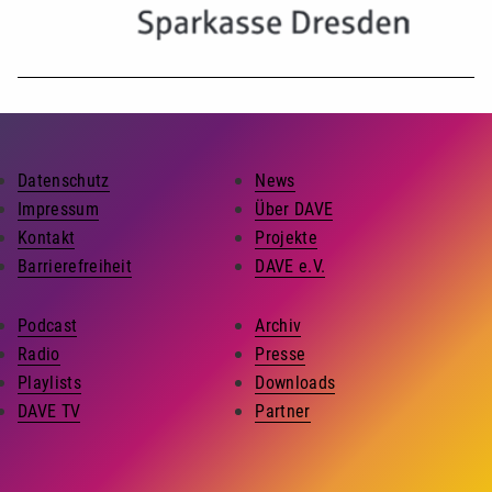
Datenschutz
News
Impressum
Über DAVE
Kontakt
Projekte
Barrierefreiheit
DAVE e.V.
Podcast
Archiv
Radio
Presse
Playlists
Downloads
DAVE TV
Partner