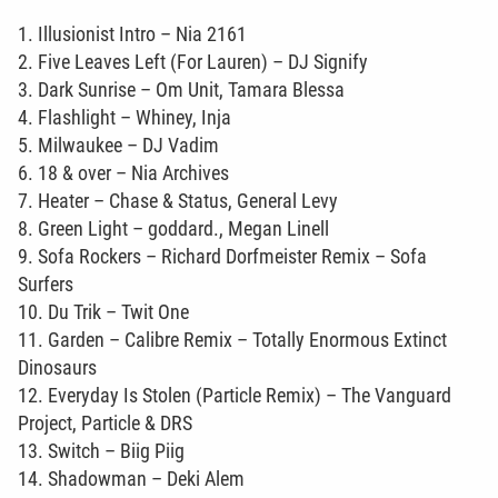
1. Illusionist Intro – Nia 2161
2. Five Leaves Left (For Lauren) – DJ Signify
3. Dark Sunrise – Om Unit, Tamara Blessa
4. Flashlight – Whiney, Inja
5. Milwaukee – DJ Vadim
6. 18 & over – Nia Archives
7. Heater – Chase & Status, General Levy
8. Green Light – goddard., Megan Linell
9. Sofa Rockers – Richard Dorfmeister Remix – Sofa
Surfers
10. Du Trik – Twit One
11. Garden – Calibre Remix – Totally Enormous Extinct
Dinosaurs
12. Everyday Is Stolen (Particle Remix) – The Vanguard
Project, Particle & DRS
13. Switch – Biig Piig
14. Shadowman – Deki Alem