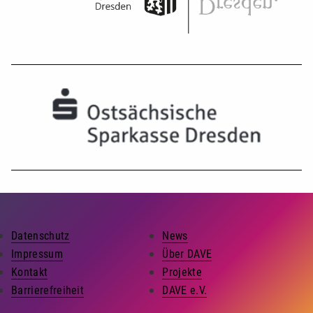
Datenschutz
News
Impressum
Über DAVE
Kontakt
Projekte
Barrierefreiheit
DAVE e.V.