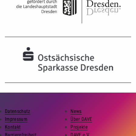
Datenschutz
News
Impressum
Über DAVE
Kontakt
Projekte
Barrierefreiheit
DAVE e.V.