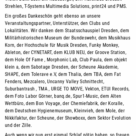
Strehlen, T-Systems Multimedia Solutions, print24 und PMS.
Ein großes Dankeschön geht ebenso an unsere
Veranstaltungspartner, Unterstützer, den Clubs und
Lokalitäten. Wir danken dem Staatsschauspiel Dresden, dem
Militärhistorischen Museum der Bundeswehr, dem Musikhaus
Korn, der Hochschule für Musik Dresden, Funky Monkey,
Ableton, der CYNETART, dem KLUB NEU, der Groove Station,
dem Hole Of Fame , Morphonic Lab, Club Paula, dem objekt
klein a, dem Sabotage Dresden, der Scheune Akademie,
SHAPE, dem Tolerave e.V, dem Thalia, dem TBA, dem Fat
Fenders, Mezcalero, Uncanny Valley Schnittecht,
Suburbantrash , TMA , URGE TO MOVE, Vekton, ETUI Records,
dem Foto Labor Görner, banq.de, Spur1-Music, dem Alten
Wettbüro, dem Bon Voyage, der Chemiefabrik, der Koralle,
dem Deutschen Hygienemuseum, Kleinvieh, dem Mole, der
Nikkifaktur, der Scheune, der Showboxx, dem Sektor Evolution
und der Zille.
Auch wenn wir nun erst einmal Schlaf nötig haben, so freuen