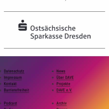
Datenschutz
News
Impressum
Über DAVE
Kontakt
Projekte
Barrierefreiheit
DAVE e.V.
Podcast
Archiv